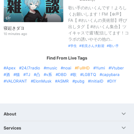
歌い手のれいくんです！よろし
くお願いします！FM【❄️💭】
7
FA【 #れいくんの美術部】呼び
出しタグ【 #れいくん集合】ツ
寝起きダヨ
イキャスで週1配信してます！コ
10 minutes ago
ラボの誘いやその他の..
学生
初見さん大歓迎
歌い手
Find From Live Tags
Apex
24/7radio
music
noai
FullHD
Yumi
Vtuber
酒
猫
TJ
凸
v系
DBD
歌
LGBTQ
capybara
VALORANT
ElonMusk
ASMR
pubg
InitialD
DIY
About
Services