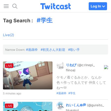
Log In
学生
Tag Search :
Live(2)
過疎枠
初見さん大歓迎
歌い手
Narrow Down:
りねぴ
(@c:
rinepi_
LIVE
flinoa)
ケモノ着ぐるみとか、なんか
色々作ってる人です 仲良くして
8
ね〜🫶
過疎枠
学生
5 minutes ago
れいくん❄️💭
(@gureito_
LIVE
bluesky)