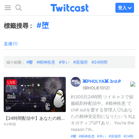
登入
堕
標籤搜尋 :
直播(1)
鬱
精神疾患
辛い
居場所
24時間
縮小範圍：
👾PHOLYA👾
3rd🎉
LIVE
(@HOLIE1012)
約300日24時間 ツイキャスで頓
服眠剤枠配信中。#精神疾患 で
7
chill outを愛する管理人🙄\\あな
たの精神安定剤になりたい \\ Xは
【24時間配信中】あなたの精神安定剤になりたい
ネガティブ\\PTあり。You're the
4小时前
reason I'm..
鬱
精神疾患
辛い
居場所
24時