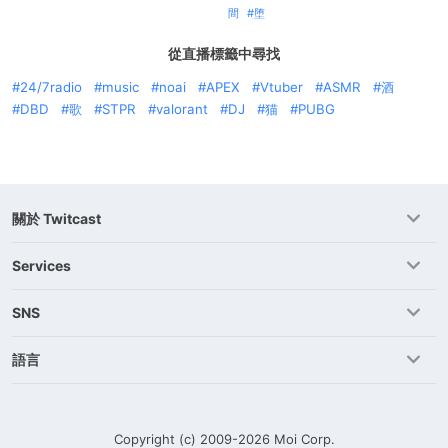
間
堕
從直播標籤中尋找
24/7radio
music
noai
APEX
Vtuber
ASMR
酒
DBD
歌
STPR
valorant
DJ
猫
PUBG
關於 Twitcast
Services
SNS
語言
Copyright (c) 2009-2026
Moi Corp.