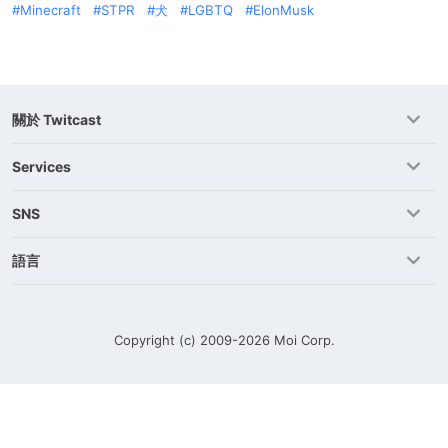
Minecraft
STPR
犬
LGBTQ
ElonMusk
關於 Twitcast
Services
SNS
語言
Copyright (c) 2009-2026
Moi Corp.