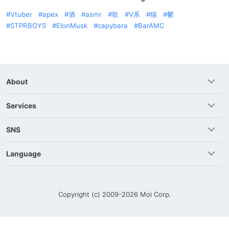
Vtuber
apex
酒
asmr
歌
V系
猫
鬱
STPRBOYS
ElonMusk
capybara
BarAMC
About
Services
SNS
Language
Copyright (c) 2009-2026
Moi Corp.