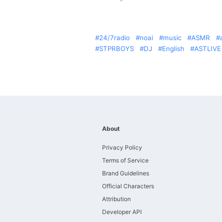
24/7radio
noai
music
ASMR
STPRBOYS
DJ
English
ASTLIVE
About
Privacy Policy
Terms of Service
Brand Guidelines
Official Characters
Attribution
Developer API