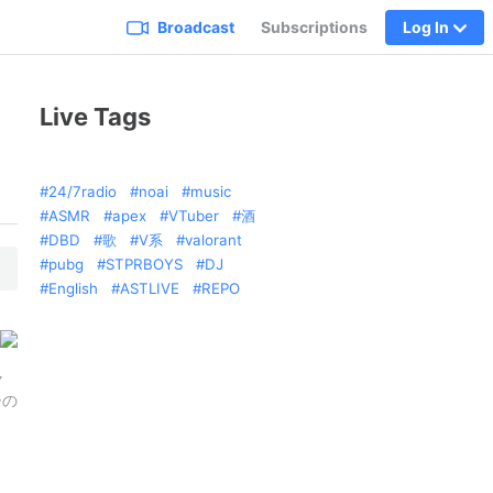
Broadcast
Subscriptions
Log In
Live Tags
24/7radio
noai
music
ASMR
apex
VTuber
酒
DBD
歌
V系
valorant
pubg
STPRBOYS
DJ
English
ASTLIVE
REPO
ャ
ーの