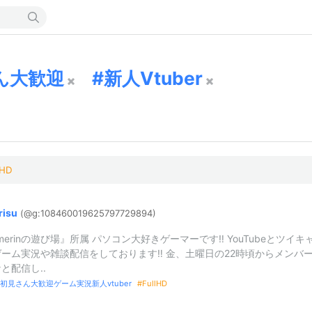
ん大歓迎
新人Vtuber
lHD
risu
(@g:
1084600196
2579772989
4)
merinの遊び場』所属 パソコン大好きゲーマーです‼️ YouTubeとツイキ
ーム実況や雑談配信をしております‼️ 金、土曜日の22時頃からメンバ
と配信し..
初見さん大歓迎ゲーム実況新人vtuber
FullHD