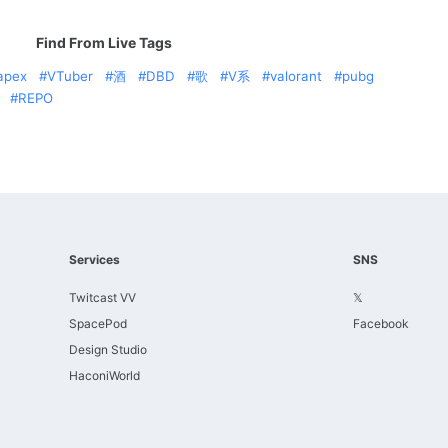
Find From Live Tags
apex
VTuber
酒
DBD
歌
V系
valorant
pubg
REPO
Services
SNS
Twitcast VV
𝕏
SpacePod
Facebook
Design Studio
HaconiWorld