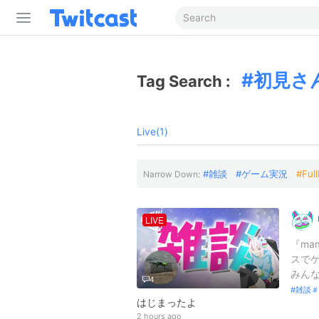
初見さ
Tag Search :
Live(1)
雑談
ゲーム実況
Ful
Narrow Down:
LIVE
『ma
スでゲ
みんな
4
雑談＃
はじまったよ
2 hours ago