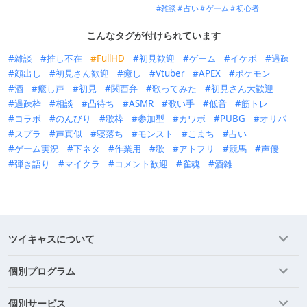
雑談＃占い＃ゲーム＃初心者
こんなタグが付けられています
雑談
推し不在
FullHD
初見歓迎
ゲーム
イケボ
過疎
顔出し
初見さん歓迎
癒し
Vtuber
APEX
ポケモン
酒
癒し声
初見
関西弁
歌ってみた
初見さん大歓迎
過疎枠
相談
凸待ち
ASMR
歌い手
低音
筋トレ
コラボ
のんびり
歌枠
参加型
カワボ
PUBG
オリパ
スプラ
声真似
寝落ち
モンスト
こまち
占い
ゲーム実況
下ネタ
作業用
歌
アトフリ
競馬
声優
弾き語り
マイクラ
コメント歓迎
雀魂
酒雑
ツイキャスについて
個別プログラム
個別サービス