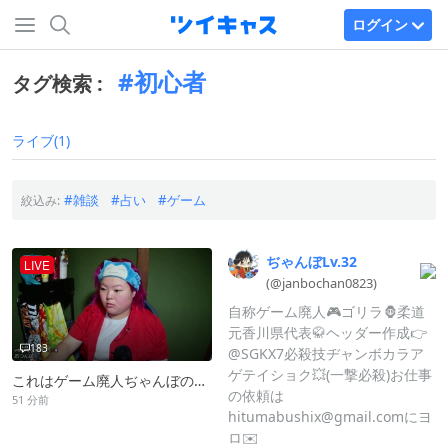
ログイン
初心者
タグ検索 :
ライブ(1)
雑談
占い
ゲーム
絞込み:
ぢゃんぼLv.
32
LIVE
(@janbochan0
823)
自称ゲーム廃人🎮ゴリラ🦍柔道
元香川県代表🥋ヘッダー作成👉
183
@SGKX7必殺技ヂャンボカラア
ゲテイショク💥(一撃必殺)お仕事
これはゲーム廃人ぢゃんぼの人生の1ページである
の依頼は
51 分前
hitumabushix@gmail.comにヨ
ロ✉️