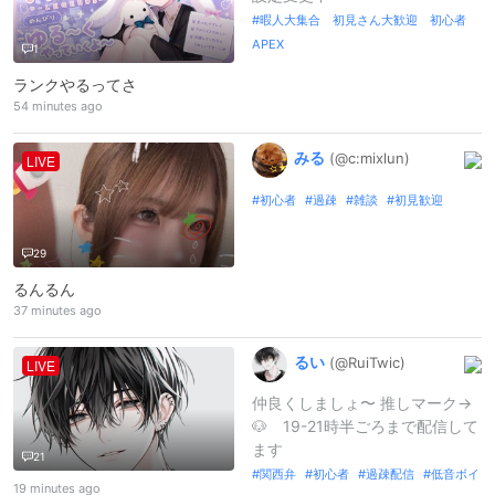
暇人大集合 初見さん大歓迎 初心者
APEX
1
ランクやるってさ
54 minutes ago
みる
(@c:
mixlun)
LIVE
初心者
過疎
雑談
初見歓迎
29
るんるん
37 minutes ago
るい
(@RuiTwic)
LIVE
仲良くしましょ〜 推しマーク→
🐶 19-21時半ごろまで配信して
ます
21
関西弁
初心者
過疎配信
低音ボイ
19 minutes ago