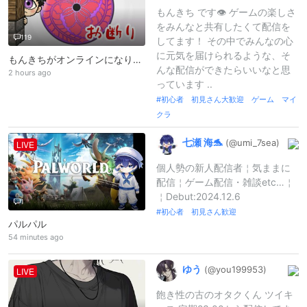
もんきち です👁 ゲームの楽しさ
をみんなと共有したくて配信を
119
してます！ その中でみんなの心
に元気を届けられるような、そ
もんきちがオンラインになりました👁
んな配信ができたらいいなと思
2 hours ago
っています ..
初心者 初見さん大歓迎 ゲーム マイ
クラ
七瀬
海🐬
(@umi_
7sea)
LIVE
個人勢の新人配信者￤気ままに
配信￤ゲーム配信・雑談etc…￤
￤Debut:2024.12.6
1
初心者 初見さん歓迎
パルパル
54 minutes ago
ゆう
(@you199953)
LIVE
飽き性の古のオタクくん ツイキ