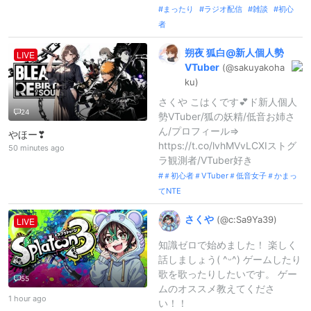
まったり
ラジオ配信
雑談
初心
者
朔夜
狐白@
新人個人勢
LIVE
VTuber
(@sakuyakoha
ku)
さくや こはくです︎💕︎ド新人個人
24
勢VTuber/狐の妖精/低音お姉さ
ん/プロフィール⇒
やほー❣
https://t.co/lvhMVvLCXIストグ
50 minutes ago
ラ観測者/VTuber好き
＃初心者＃VTuber＃低音女子＃かまっ
てNTE
さくや
(@c:
Sa9Ya39)
LIVE
知識ゼロで始めました！ 楽しく
話しましょう( ^ᵕ^) ゲームしたり
歌を歌ったりしたいです。 ゲー
55
ムのオススメ教えてくださ
1 hour ago
い！！