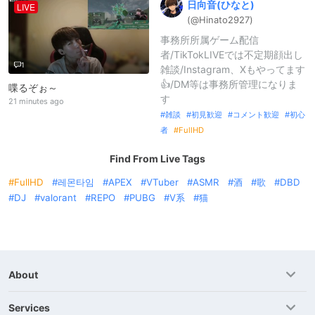
日向音(
ひなと)
LIVE
(@Hinato2927
)
事務所所属ゲーム配信
者/TikTokLIVEでは不定期顔出し
1
雑談/Instagram、Xもやってます
👍/DM等は事務所管理になりま
喋るぞぉ～
す
21 minutes ago
雑談
初見歓迎
コメント歓迎
初心
者
FullHD
Find From Live Tags
FullHD
레몬타임
APEX
VTuber
ASMR
酒
歌
DBD
DJ
valorant
REPO
PUBG
V系
猫
About
Services