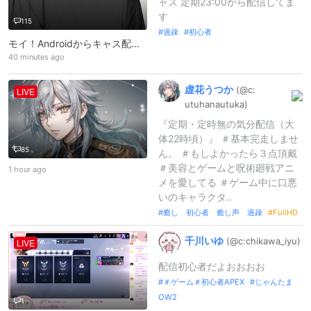
ャス 定期23:00から配信してま
す
115
過疎
初心者
モイ！Androidからキャス配信中 -
40 minutes ago
虚花うつか
(@c:
LIVE
utuhanautu
ka)
『定期・定時無の気分配信（大
体22時頃）』 ＃基本完走しませ
85
ん。 ＃もしよかったら３点頂戴
＃美容とゲームと呪術廻戦アニ
1 hour ago
メを愛してる ＃ゲーム中に口悪
いのキャラクタ..
癒し 初心者 癒し声 過疎
FullHD
千川いゆ
(@c:
chikawa_
iyu)
LIVE
配信初心者だよおおおお
＃ゲーム＃初心者APEX
じゃんたま
OW2
1