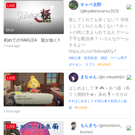
キャベ太郎
LIVE
(@kyabetutar
ou323)
推してくれても良くない？ 仲良
くしてくれたら良くない？ネッ
137
トの民に支えられてる人 ゲーム
下手な配信者？ いろんなゲーム
初めてのYAKUZA 龍が如く1
するよ〜
1 hour ago
https://t.co/YbikmjM2y7
初心者 初見歓迎 雑談 ゲーム男子
ポケモン スプラ
FullHD
まちゃん
(@c:
mkadmjh)
LIVE
はじめまして🔰 🎮➝ あつ森（島
クリ挑戦中🔥）多め 🎙️➝ ボカロ
＃はじめまして＃初心者＃初見さん歓
111
迎
FullHD
1 hour ago
もんきち
(@monkichi_
LIVE
kozou)