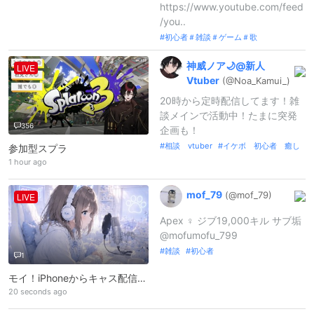
https://www.youtube.com/feed
/you..
初心者＃雑談＃ゲーム＃歌
神威ノア🌙@
新人
LIVE
Vtuber
(@Noa_
Kamui_
)
20時から定時配信してます！雑
談メインで活動中！たまに突発
356
企画も！
相談 vtuber
イケボ 初心者 癒し
参加型スプラ
1 hour ago
mof_
79
(@mof_
79)
LIVE
Apex ♀ ジブ19,000キル サブ垢
@mofumofu_799
雑談
初心者
1
モイ！iPhoneからキャス配信中 -
20 seconds ago