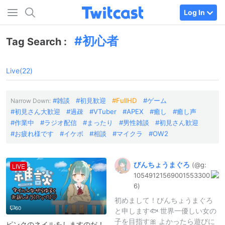
Log In
初心者
Tag Search :
Live(22)
雑談
初見歓迎
FullHD
ゲーム
Narrow Down:
初見さん大歓迎
過疎
VTuber
APEX
癒し
癒し声
作業中
ラジオ配信
まったり
男性雑談
初見さん歓迎
お疲れ様です
イケボ
相談
マイクラ
OW2
びんちょうまぐろ
(@g:
LIVE
1054912156
9001553300
6)
初めまして！びんちょうまぐろ
60
と申します🐟 世界一優しい女の
子を目指す🎀 よかったら遊びに
ピンクのネイルをしますのだ！