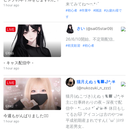
来てみてね〜‪ෆ‪.*･ﾟ
1 hour ago
初心者
作業中
雑談
お疲れ様で
す
さい
(@sai05star0
9)
LIVE
26/6/10開始。不定期配信。
初見歓迎
初心者
265
- キャス配信中 -
1 hour ago
猫月えぬぅ🐈‍⬛🌙*
·̩͙‎𖤐
LIVE
(@nukozuki_
n_
zzz)
猫月(ぬこづき)えぬぅ🐈‍⬛ ͗🌙*·̩͙𖤐
主に仕事終わりの夜～深夜で配
162
信中・*:..｡o♬*ﾟ🌠💫︎🌟 休日もし
てるお🐱 アイコンは古のやつw
今週もがんばりました😵‍💫
平成初期産まれですん( ˘ω˘ )ｽﾏﾇ
1 hour ago
老若男女..