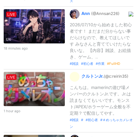
ス
Ann
(@Annsan226)
LIVE
2026/07/10から始めました初心
者です！ まだまだ分からない事
だらけなので、教えてほしいで
0
す みなさんと育てていけたらな
18 minutes ago
良いな。 【内容】雑談、お絵描
き、ゲーム、..
雑談
初心者
作業
FullHD
クルトンJr.
(@c:
reirin35)
LIVE
こんちは。mamerinの遊び場メ
ンバーのクルトンJr.です。Jr.は
読まなくてもいいです。モンス
0
ト/APEX/ホラーゲーム全般を不
1 hour ago
定期？で配信してやす。
雑談
初心者
＃めっちゃカメレオ
ン