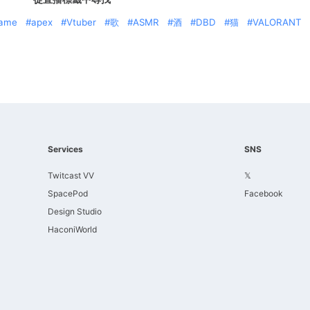
ame
apex
Vtuber
歌
ASMR
酒
DBD
猫
VALORANT
Services
SNS
Twitcast VV
𝕏
SpacePod
Facebook
Design Studio
HaconiWorld