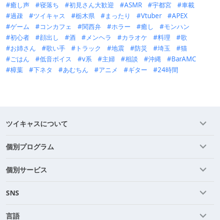
癒し声
寝落ち
初見さん大歓迎
ASMR
宇都宮
車載
過疎
ツイキャス
栃木県
まったり
Vtuber
APEX
ゲーム
コンカフェ
関西弁
ホラー
癒し
モンハン
初心者
顔出し
酒
メンヘラ
カラオケ
料理
歌
お姉さん
歌い手
トラック
地震
防災
埼玉
猫
ごはん
低音ボイス
v系
主婦
相談
沖縄
BarAMC
樟葉
下ネタ
あむちん
アニメ
ギター
24時間
ツイキャスについて
個別プログラム
個別サービス
SNS
言語