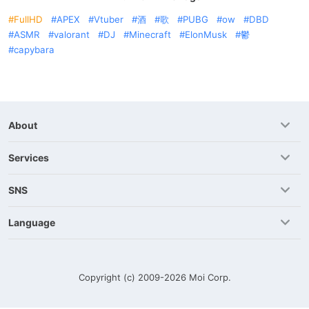
FullHD
APEX
Vtuber
酒
歌
PUBG
ow
DBD
ASMR
valorant
DJ
Minecraft
ElonMusk
鬱
capybara
About
Services
SNS
Language
Copyright (c) 2009-2026
Moi Corp.