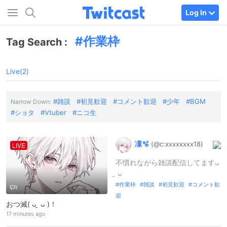
Log In
作業枠
Tag Search :
Live(2)
雑談
初見歓迎
コメント歓迎
少年
BGM
Narrow Down:
ショタ
Vtuber
ニコ生
凜🫧
(@c:
xxxxxxxx18
)
LIVE
不慣れながら雑談配信してますᴗ
̫ ᴗ
作業枠
雑談
初見歓迎
コメント歓
1
迎
おつ滅( ᴗ ̫ ᴗ )！
17 minutes ago