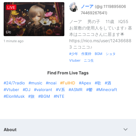
ノーア
(@g:
1119895606
LIVE
7446926764
1)
ノーア 男の子 11歳 IQ55
お屋敷の使用人をしています♪ 基
0
本はニコニコさんに居ます🌟
https://nico.ms/user/12436688
1 minute ago
3 ニコニコ♪
少年 作業枠 BGM ショタ
Vtuber ニコ生
Find From Live Tags
24/7radio
music
noai
FullHD
Apex
歌
酒
Vtuber
DJ
valorant
V系
ASMR
鬱
Minecraft
ElonMusk
旅
BGM
NTE
About