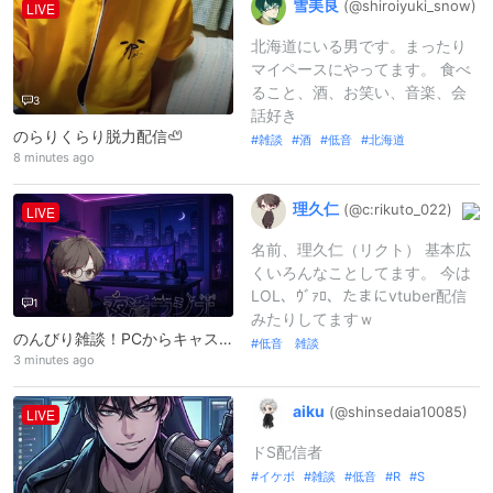
雪美良
(@shiroiyuki
_
snow)
LIVE
北海道にいる男です。まったり
マイペースにやってます。 食べ
ること、酒、お笑い、音楽、会
3
話好き
のらりくらり脱力配信🦥
雑談
酒
低音
北海道
8 minutes ago
理久仁
(@c:
rikuto_
022)
LIVE
名前、理久仁（リクト） 基本広
くいろんなことしてます。 今は
LOL、ｳﾞｧﾛ、たまにvtuber配信
1
みたりしてますｗ
のんびり雑談！PCからキャス配信中 -
低音 雑談
3 minutes ago
aiku
(@shinsedaia
10085)
LIVE
ドS配信者
イケボ
雑談
低音
R
S