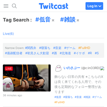
Log In
低音
雑談
Tag Search :
Live(6)
関西弁
寝落ち
音楽
ゲーム
FullHD
Narrow Down:
過疎配信者
初見さん大歓迎
酒
北海道
イケボ
R
S
いのさぶー
(@c:
inO3RD)
LIVE
飾らない日常の共有 ※こちらのX
は良く来てくれる人用で、その
後も定期的なフォロー整理があ
80
ります
36 minutes ago
低音
寝落ち
音楽
雑談
ゲーム
FullHD