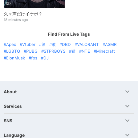
21
久々声だけイケボ？
18 minutes ago
Find From Live Tags
Apex
Vtuber
酒
歌
DBD
VALORANT
ASMR
LGBTQ
PUBG
STPRBOYS
猫
NTE
Minecraft
ElonMusk
fps
DJ
About
Services
SNS
Language