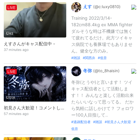
えす
(@c:
luxy0810)
LIVE
Training 2022/3/14-
182cm88.4kg ex MMA fighter
ダルそうな時は不機嫌では無く
43
て疲れてるだけ。此方ツイキャ
えすさんがキャス配信中 -
ス病院でも養豚場でもありませ
37 minutes ago
ん。健全な方のみ。
雑談
関西弁
低音
冬弥
(@to_
8haisin)
LIVE
冬弥(とうや)と言います！ ツイ
キャス配信者として活動しま
す！！ みんなと楽しく活動出来
209
たらいいなって思ってる。 だか
初見さん大歓迎！コメントしてね！ みんなおいで #過疎配信者 #推し不在 #推し探し #低音
ら気軽に話しかけて？ フォロワ
57 minutes ago
ー100人目指して..
過疎配信者
雑談
初見さん大歓迎
低音