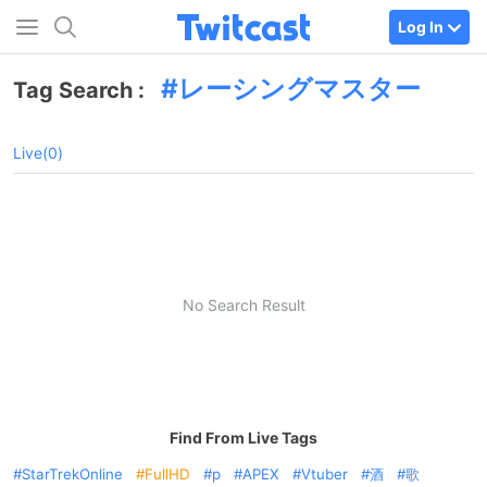
Log In
レーシングマスター
Tag Search :
Live(0)
No Search Result
Find From Live Tags
StarTrekOnline
FullHD
p
APEX
Vtuber
酒
歌