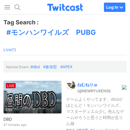
Log In
Tag Search :
モンハンワイルズ PUBG
Live(1)
dbd
参加型
APEX
Narrow Down:
ねむねりゅ
LIVE
(@NEMRYUKENS
I)
ゲームよくやってます。dbdが
ほとんど！モンハンワイルズ、
25
マスターデュエル少し 色んなゲ
ームやろうと思うと時間が足り
DBD
ん😅
47 minutes ago