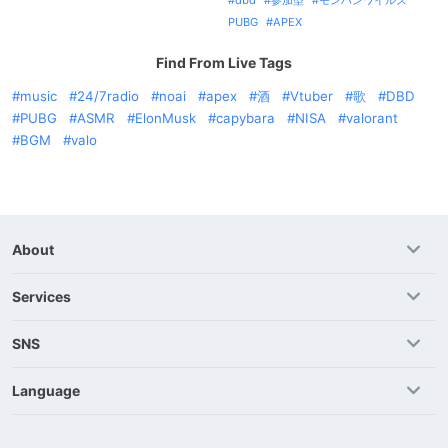
dbd
参加型
モンハンワイルズ
PUBG
APEX
Find From Live Tags
music
24/7radio
noai
apex
酒
Vtuber
歌
DBD
PUBG
ASMR
ElonMusk
capybara
NISA
valorant
BGM
valo
About
Services
SNS
Language