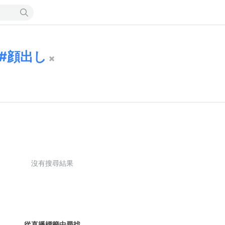
顔出し
沒有搜尋結果
從直播標籤中尋找