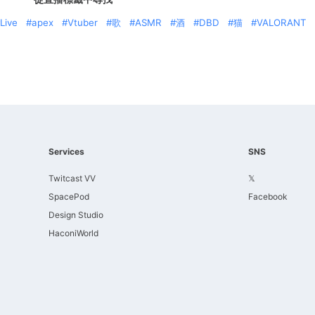
Live
apex
Vtuber
歌
ASMR
酒
DBD
猫
VALORANT
Services
SNS
Twitcast VV
𝕏
SpacePod
Facebook
Design Studio
HaconiWorld