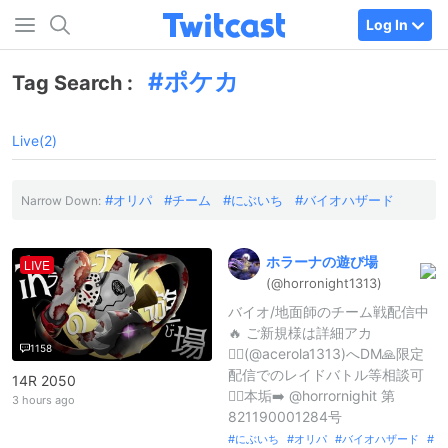
Log In
ポケカ
Tag Search :
Live(2)
オリパ
チーム
にぶいち
バイオハザード
Narrow Down:
ホラーナの遊び場
LIVE
(@horronight
1313)
バイオ/地面師のチーム戦配信中
🔥 ご新規様は詳細アカ
1158
💁‍♀️(@acerola1313)へDM🙏限定
配信でのレイドバトル等相談可
14R 2050
🙆‍♀️本垢➡️ @horrornighit 第
3 hours ago
821190001284号
にぶいち
オリパ
バイオハザード