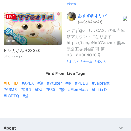
ポケカ
おすず@
オリパ
LIVE
(@CobAncAt)
おすず@オリパ CASとの販売連
結アカウントになります
1110
https://t.co/cNmYCrovmk 熊本
県公安委員会許可 第
ヒソカさん +23350
931180004020号
3 hours ago
オリパ
チーム
ポケカ
Find From Live Tags
FullHD
APEX
酒
Vtuber
歌
PUBG
Valorant
ASMR
DBD
DJ
PS5
鬱
ElonMusk
InitialD
LGBTQ
猫
About