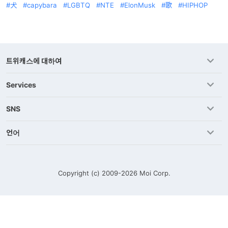
犬
capybara
LGBTQ
NTE
ElonMusk
歌
HIPHOP
트위캐스에 대하여
Services
SNS
언어
Copyright (c) 2009-2026
Moi Corp.