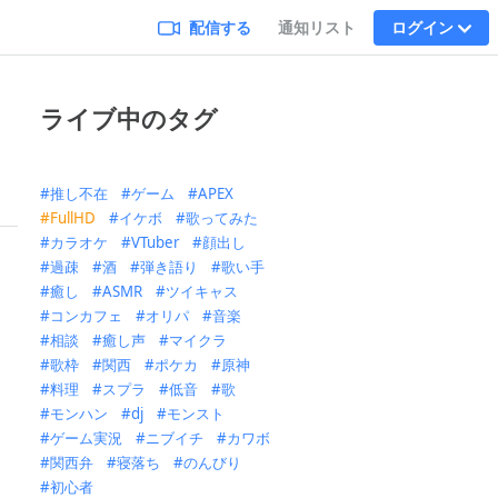
配信する
通知リスト
ログイン
ライブ中のタグ
推し不在
ゲーム
APEX
FullHD
イケボ
歌ってみた
カラオケ
VTuber
顔出し
過疎
酒
弾き語り
歌い手
癒し
ASMR
ツイキャス
コンカフェ
オリパ
音楽
相談
癒し声
マイクラ
歌枠
関西
ポケカ
原神
料理
スプラ
低音
歌
モンハン
dj
モンスト
ゲーム実況
ニブイチ
カワボ
関西弁
寝落ち
のんびり
初心者