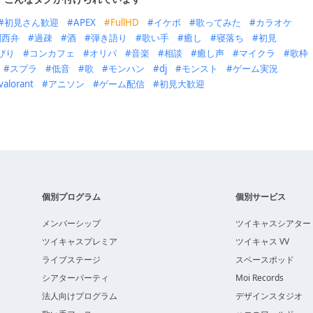
初見さん歓迎
APEX
FullHD
イケボ
歌ってみた
カラオケ
関西弁
過疎
酒
弾き語り
歌い手
癒し
寝落ち
初見
びり
コンカフェ
オリパ
音楽
相談
癒し声
マイクラ
歌枠
スプラ
低音
歌
モンハン
dj
モンスト
ゲーム実況
valorant
アニソン
ゲーム配信
初見大歓迎
個別プログラム
個別サービス
メンバーシップ
ツイキャスシアター
ツイキャスプレミア
ツイキャス VV
ライブステージ
スペースポッド
シアターパーティ
Moi Records
法人向けプログラム
デザインスタジオ