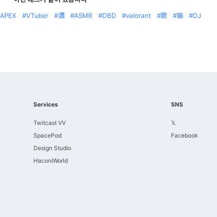
APEX
VTuber
酒
ASMR
DBD
valorant
歌
猫
DJ
Services
SNS
Twitcast VV
𝕏
SpacePod
Facebook
Design Studio
HaconiWorld