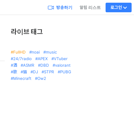
방송하기
알림 리스트
로그인
라이브 태그
FullHD
noai
music
24/7radio
APEX
VTuber
酒
ASMR
DBD
valorant
歌
猫
DJ
STPR
PUBG
Minecraft
Ow2