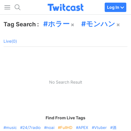
Log In
ホラー
モンハン
Tag Search :
Live(0)
No Search Result
Find From Live Tags
music
24/7radio
noai
FullHD
APEX
Vtuber
酒