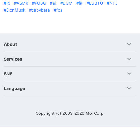
歌
ASMR
PUBG
猫
BGM
鬱
LGBTQ
NTE
ElonMusk
capybara
fps
About
Services
SNS
Language
Copyright (c) 2009-2026
Moi Corp.