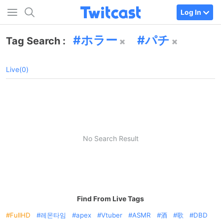
Log In
ホラー
パチ
Tag Search :
Live(0)
No Search Result
Find From Live Tags
FullHD
레몬타임
apex
Vtuber
ASMR
酒
歌
DBD