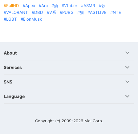
FullHD
Apex
Arc
酒
Vtuber
ASMR
歌
VALORANT
DBD
V系
PUBG
猫
ASTLIVE
NTE
LGBT
ElonMusk
About
Services
SNS
Language
Copyright (c) 2009-2026
Moi Corp.