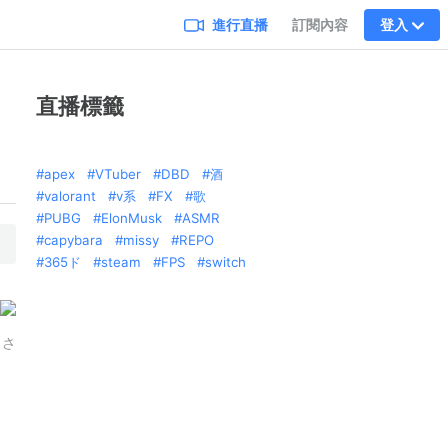
進行直播
訂閱內容
登入
直播標籤
apex
VTuber
DBD
酒
valorant
v系
FX
歌
PUBG
ElonMusk
ASMR
capybara
missy
REPO
365ド
steam
FPS
switch
コさ