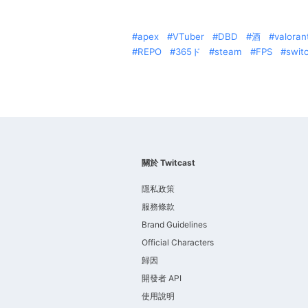
apex
VTuber
DBD
酒
valoran
REPO
365ド
steam
FPS
swit
關於 Twitcast
隱私政策
服務條款
Brand Guidelines
Official Characters
歸因
開發者 API
使用說明