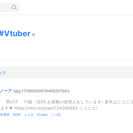
Vtuber
ョタ
ノーア
(@g:
1119895606
7446926764
1)
 男の子 11歳 IQ55 お屋敷の使用人をしています♪ 基本はニコニ
す🌟 https://nico.ms/user/124366883 ニコニコ♪
作業枠 BGM ショタ Vtuber ニコ生