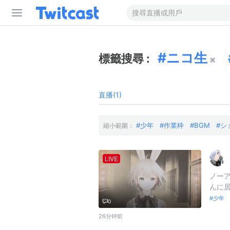
ニコ生
標籤搜尋 :
直播(1)
少年
作業枠
BGM
シ
縮小範圍：
LIVE
ノーア
んに居ま
少年 
0
26分钟前