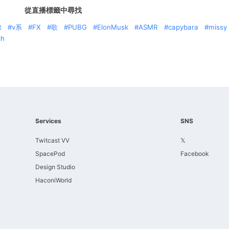
從直播標籤中尋找
t
v系
FX
歌
PUBG
ElonMusk
ASMR
capybara
missy
ch
Services
SNS
Twitcast VV
𝕏
SpacePod
Facebook
Design Studio
HaconiWorld