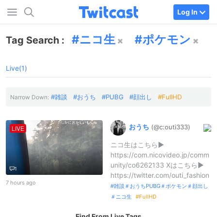
Log In
ニコ生
ポケモン
Tag Search :
Live(1)
雑談
おうち
PUBG
顔出し
FullHD
Narrow Down:
おうち
(@c:
outi333)
LIVE
ニコ生はこちら▶︎
https://com.nicovideo.jp/comm
unity/co6262133 Xはこちら▶︎
1
https://twitter.com/outi_fashion
7 hours ago
雑談＃おうちPUBG＃ポケモン＃顔出し
＃ニコ生
FullHD
Find From Live Tags