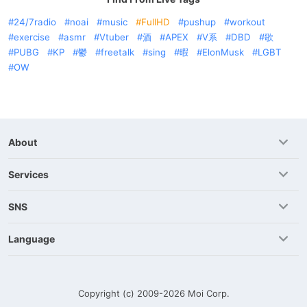
24/7radio
noai
music
FullHD
pushup
workout
exercise
asmr
Vtuber
酒
APEX
V系
DBD
歌
PUBG
KP
鬱
freetalk
sing
暇
ElonMusk
LGBT
OW
About
Services
SNS
Language
Copyright (c) 2009-2026
Moi Corp.