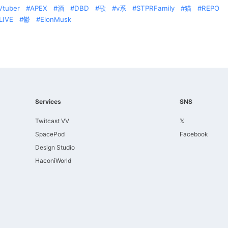
Vtuber
APEX
酒
DBD
歌
v系
STPRFamily
猫
REPO
LIVE
鬱
ElonMusk
Services
SNS
Twitcast VV
𝕏
SpacePod
Facebook
Design Studio
HaconiWorld