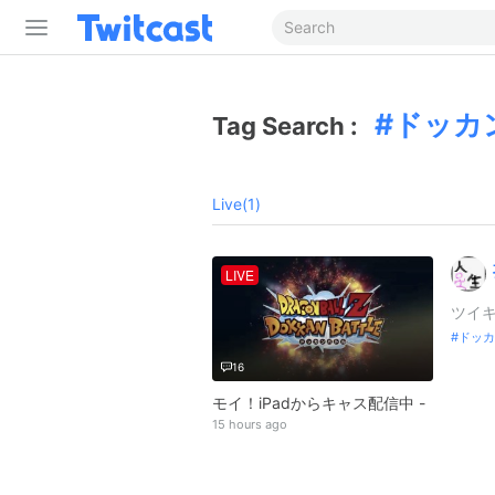
ドッカ
Tag Search :
Live(1)
LIVE
ツイキ
ドッカ
16
モイ！iPadからキャス配信中 -
15 hours ago