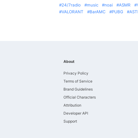
24/7radio
music
noai
ASMR
VALORANT
BarAMC
PUBG
AST
About
Privacy Policy
Terms of Service
Brand Guidelines
Official Characters
Attribution
Developer API
Support