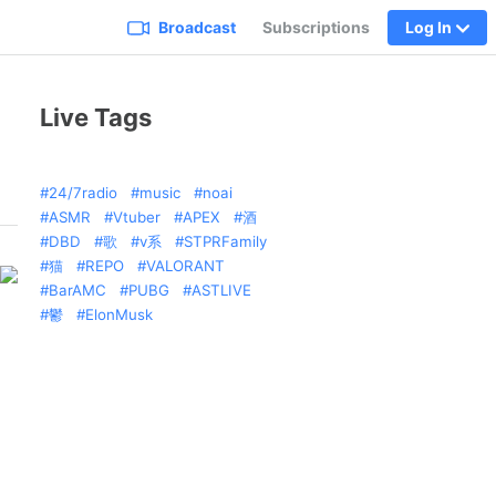
Broadcast
Subscriptions
Log In
Live Tags
24/7radio
music
noai
ASMR
Vtuber
APEX
酒
DBD
歌
v系
STPRFamily
猫
REPO
VALORANT
BarAMC
PUBG
ASTLIVE
鬱
ElonMusk