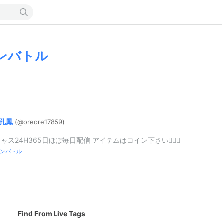
ンバトル
孔鳳
(@oreore1785
9)
ャス24H365日ほぼ毎日配信 アイテムはコイン下さい❤️‍🔥🍺
ンバトル
Find From Live Tags