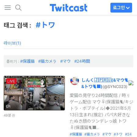
로그인
トワ
태그 검색 :
라이브(1)
保護猫
猫カメラ
マウ
24時間
좁히기 :
しんく🇯🇵🇷🇺(
&マウ🐈
LIVE
&トワ🐈‍⬛)
(@SYNC023)
愛猫の見守り24時間配信 / 時々
ゲーム配信 マウ︎︎♀(保護猫🐈/キジ
1
トラ・ボブテイル)◆2021年5月
13日生まれ(推定) パパ大好きな
49분 전
たぬき顔のツンデレっ娘 トワ
♀(保護猫🐈‍⬛..
保護猫
猫カメラ
マウ
トワ
24