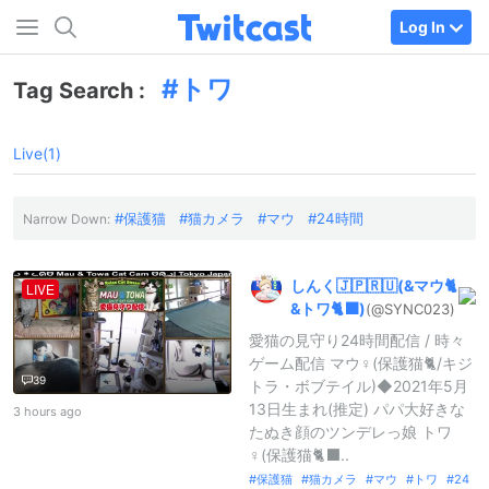
Log In
トワ
Tag Search :
Live(1)
保護猫
猫カメラ
マウ
24時間
Narrow Down:
しんく🇯🇵🇷🇺(
&マウ🐈
LIVE
&トワ🐈‍⬛)
(@SYNC023)
愛猫の見守り24時間配信 / 時々
ゲーム配信 マウ︎︎♀(保護猫🐈/キジ
39
トラ・ボブテイル)◆2021年5月
13日生まれ(推定) パパ大好きな
3 hours ago
たぬき顔のツンデレっ娘 トワ
♀(保護猫🐈‍⬛..
保護猫
猫カメラ
マウ
トワ
24