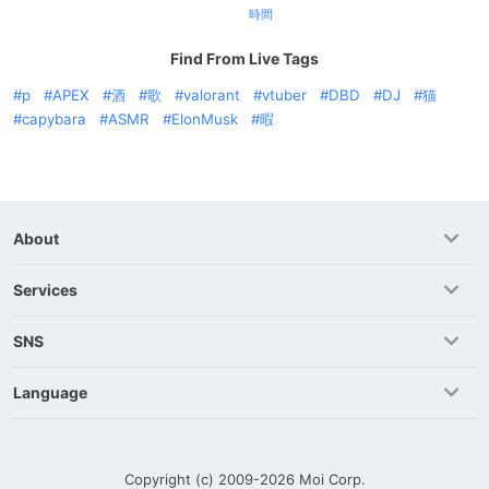
時間
Find From Live Tags
p
APEX
酒
歌
valorant
vtuber
DBD
DJ
猫
capybara
ASMR
ElonMusk
暇
About
Services
SNS
Language
Copyright (c) 2009-2026
Moi Corp.