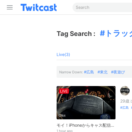
トラッ
Tag Search :
Live(3)
広島
東北
夜遊び
Narrow Down:
LIVE
29歳
広島
64
モイ！iPhoneからキャス配信中 -長距離行きましょねぇ
1 hour ago