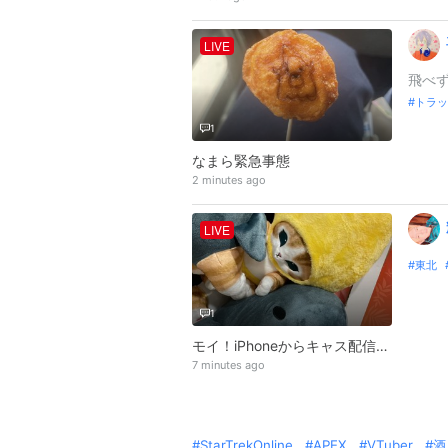
LIVE
飛べず
トラッ
1
なまら緊急事態
2 minutes ago
LIVE
東北
1
モイ！iPhoneからキャス配信中 -
7 minutes ago
StarTrekOnline
APEX
VTuber
酒