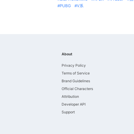
PUBG
V系
About
Privacy Policy
Terms of Service
Brand Guidelines
Official Characters
Attribution
Developer API
Support