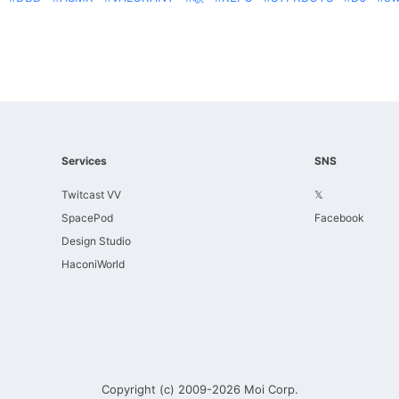
Services
SNS
Twitcast VV
𝕏
SpacePod
Facebook
Design Studio
HaconiWorld
Copyright (c) 2009-2026
Moi Corp.