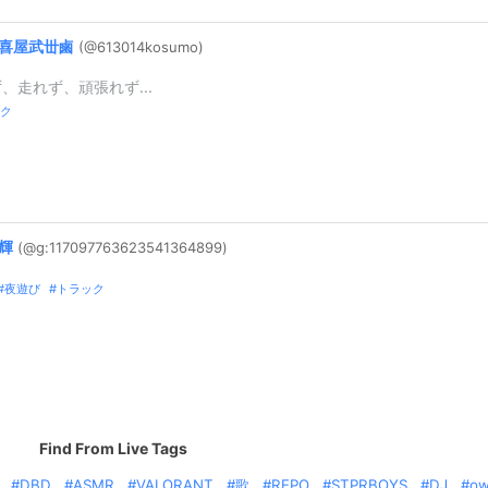
喜屋武丗鹵
(@613014kosu
mo)
、走れず、頑張れず...
ク
輝
(@g:
1170977636
2354136489
9)
夜遊び
トラック
Find From Live Tags
DBD
ASMR
VALORANT
歌
REPO
STPRBOYS
DJ
o