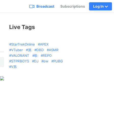
Broadcast
Subscriptions
Log In
Live Tags
StarTrekOnline
APEX
VTuber
酒
DBD
ASMR
VALORANT
歌
REPO
STPRBOYS
DJ
ow
PUBG
V系