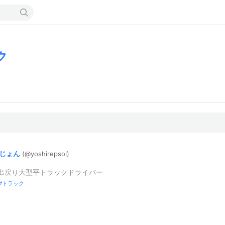
ク
じょん
(@yoshirepso
l)
 出戻り大型平トラックドライバー
トラック