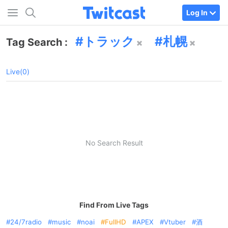
Log In
トラック
札幌
Tag Search :
Live(0)
No Search Result
Find From Live Tags
24/7radio
music
noai
FullHD
APEX
Vtuber
酒