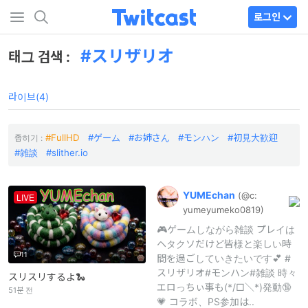
로그인
スリザリオ
태그 검색 :
라이브(4)
FullHD
ゲーム
お姉さん
モンハン
初見大歓迎
좁히기 :
雑談
slither.io
YUMEchan
(@c:
LIVE
yumeyumeko
0819)
🎮️ゲームしながら雑談 プレイは
ヘタクソだけど皆様と楽しい時
11
間を過ごしていきたいです💕 #
スリザリオ#モンハン#雑談 時々
スリスリするよ🐍
エロっちぃ事も(*/□＼*)発動🔞
51분 전
💗 コラボ、PS参加は..