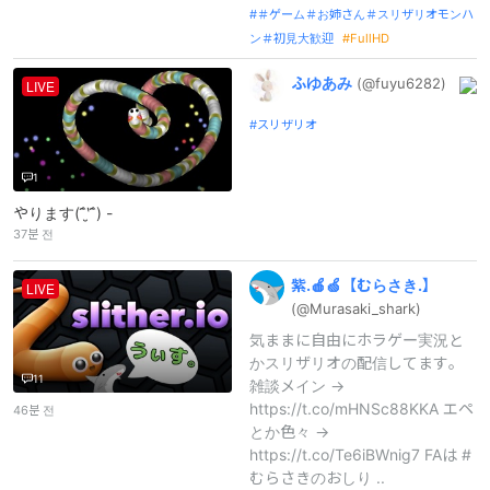
＃ゲーム＃お姉さん＃スリザリオモンハ
ン＃初見大歓迎
FullHD
ふゆあみ
(@fuyu6282)
LIVE
スリザリオ
1
やります(ˆ̑‵̮ˆ̑) -
37분 전
紫.
🍎🍏【むらさき.
】
LIVE
(@Murasaki_
shark)
気ままに自由にホラゲー実況と
かスリザリオの配信してます。
11
雑談メイン →
https://t.co/mHNSc88KKA エペ
46분 전
とか色々 →
https://t.co/Te6iBWnig7 FAは #
むらさきのおしり ..