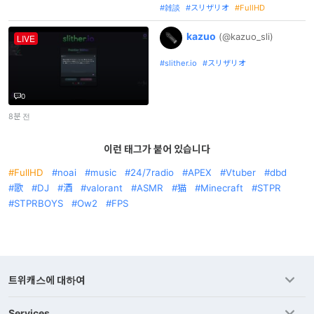
雑談
スリザリオ
FullHD
kazuo
(@kazuo_
sli)
LIVE
slither.io
スリザリオ
0
8분 전
이런 태그가 붙어 있습니다
FullHD
noai
music
24/7radio
APEX
Vtuber
dbd
歌
DJ
酒
valorant
ASMR
猫
Minecraft
STPR
STPRBOYS
Ow2
FPS
트위캐스에 대하여
Services