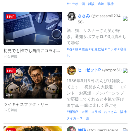
コラボ 酒 雑談 過疎 歌枠
ささみ
(@c:
sasami1234
LIVE
56)
酒、猫、リスナーさん笑が好
き。通知サポフォロの3点責めし
108
て😡😡
酒＃猫＃雑談＃初見歓迎＃コラボ＃寝落
初見でも誰でも自由にコラボして☺！PCからキャス配信中 -
ち
36分钟前
ヒコゼットP
(@c:
pro61)
LIVE
1986年9月5日 のんびり雑談し
てます！ 初見さん大歓迎！ コメ
ント・お茶爆・メンバーシップ
13
で応援してくれると本気で喜び
ツイキャスファクトリー
ます🙏 一緒に楽しく過ごそ！
32分钟前
相談凸 大阪 コラボ おっさん 阪神
タイガース 酒
梅猫
(@c:
ume13again
)
LIVE