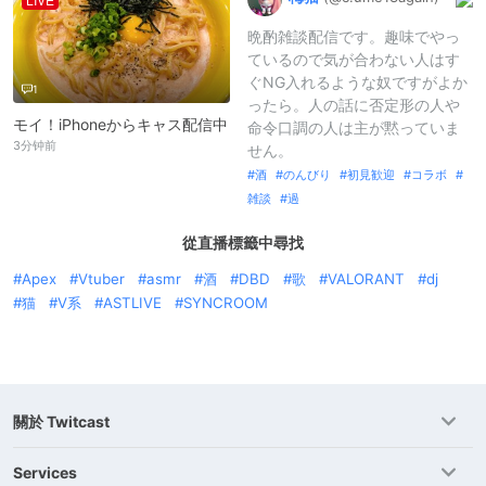
晩酌雑談配信です。趣味でやっ
ているので気が合わない人はす
ぐNG入れるような奴ですがよか
1
ったら。人の話に否定形の人や
モイ！iPhoneからキャス配信中
命令口調の人は主が黙っていま
3分钟前
せん。
酒
のんびり
初見歓迎
コラボ
雑談
過
從直播標籤中尋找
Apex
Vtuber
asmr
酒
DBD
歌
VALORANT
dj
猫
V系
ASTLIVE
SYNCROOM
關於 Twitcast
Services