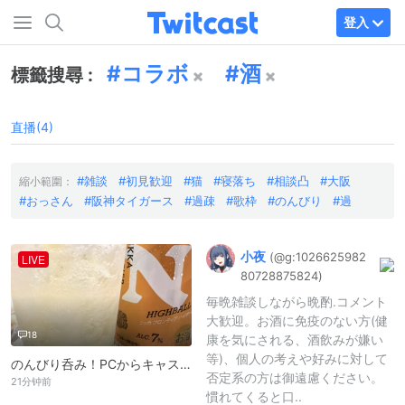
登入
コラボ
酒
標籤搜尋 :
直播(4)
雑談
初見歓迎
猫
寝落ち
相談凸
大阪
縮小範圍：
おっさん
阪神タイガース
過疎
歌枠
のんびり
過
小夜
(@g:
1026625982
LIVE
8072887582
4)
毎晩雑談しながら晩酌.コメント
大歓迎。お酒に免疫のない方(健
18
康を気にされる、酒飲みが嫌い
等)、個人の考えや好みに対して
のんびり呑み！PCからキャス配信中 -
否定系の方は御遠慮ください。
21分钟前
慣れてくると口..