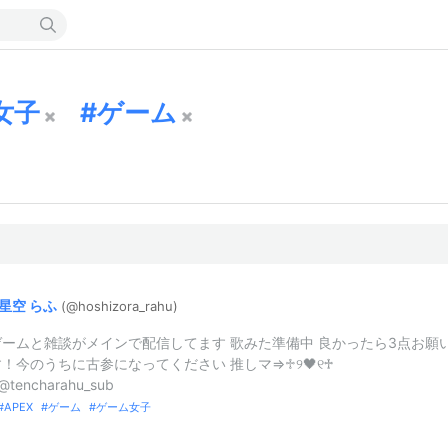
女子
ゲーム
星空
らふ
(@hoshizora_
rahu)
ームと雑談がメインで配信してます 歌みた準備中 良かったら3点お願
！今のうちに古参になってください 推しマ⇒♱୨🖤୧♱
@tencharahu_sub
APEX
ゲーム
ゲーム女子