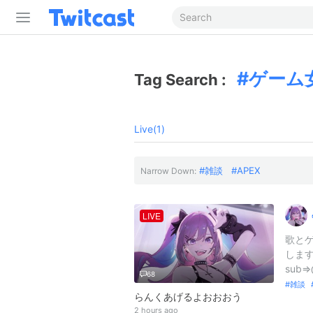
ゲーム
Tag Search :
Live(1)
雑談
APEX
Narrow Down:
LIVE
歌とゲ
します
sub⇒
68
雑談
らんくあげるよおおおう
2 hours ago