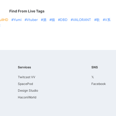
Find From Live Tags
ullHD
Yumi
Vtuber
酒
猫
DBD
VALORANT
歌
V系
R
Services
SNS
Twitcast VV
𝕏
SpacePod
Facebook
Design Studio
HaconiWorld