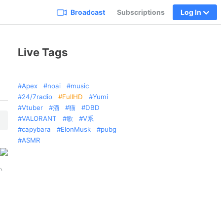
Broadcast
Subscriptions
Log In
Live Tags
Apex
noai
music
24/7radio
FullHD
Yumi
Vtuber
酒
猫
DBD
VALORANT
歌
V系
capybara
ElonMusk
pubg
ASMR
い