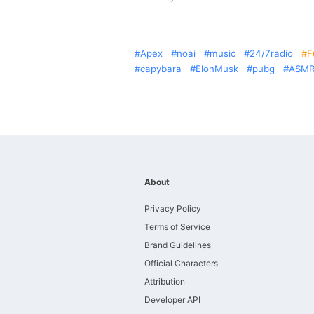
Apex
noai
music
24/7radio
F
capybara
ElonMusk
pubg
ASM
About
Privacy Policy
Terms of Service
Brand Guidelines
Official Characters
Attribution
Developer API