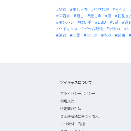
雑談
推し不在
初見歓迎
イケボ
関西弁
癒し
癒し声
酒
初見さ
モンハン
歌い手
DBD
V系
過
ツイキャス
ゲーム配信
ボカロ
シ
酒雑
心霊
カワボ
雀魂
関西
ツイキャスについて
プライバシーポリシー
利用規約
特定商取引法
資金決済法に基づく表示
ロゴ素材・商標