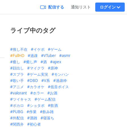
配信する
通知リスト
ログイン
ライブ中のタグ
推し不在
イケボ
ゲーム
FullHD
過疎
VTuber
asmr
癒し
癒し声
酒
apex
顔出し
マイクラ
原神
スプラ
ゲーム実況
モンハン
歌い手
DBD
V系
過疎枠
アニメ
カラオケ
低音ボイス
valorant
ホラー
お酒
ツイキャス
ゲーム配信
ボカロ
ショタボ
飲酒
PUBG
作業
飲み雑
外配信
酒雑
寝落ち
関西弁
初心者