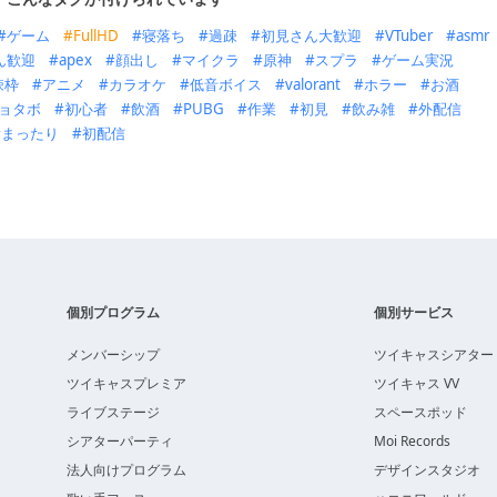
ゲーム
FullHD
寝落ち
過疎
初見さん大歓迎
VTuber
asmr
ん歓迎
apex
顔出し
マイクラ
原神
スプラ
ゲーム実況
疎枠
アニメ
カラオケ
低音ボイス
valorant
ホラー
お酒
ョタボ
初心者
飲酒
PUBG
作業
初見
飲み雑
外配信
まったり
初配信
個別プログラム
個別サービス
メンバーシップ
ツイキャスシアター
ツイキャスプレミア
ツイキャス VV
ライブステージ
スペースポッド
シアターパーティ
Moi Records
法人向けプログラム
デザインスタジオ