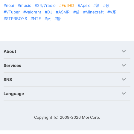
noai
music
24/7radio
FullHD
Apex
酒
歌
VTuber
valorant
DJ
ASMR
猫
Minecraft
V系
STPRBOYS
NTE
旅
鬱
About
Services
SNS
Language
Copyright (c) 2009-2026
Moi Corp.