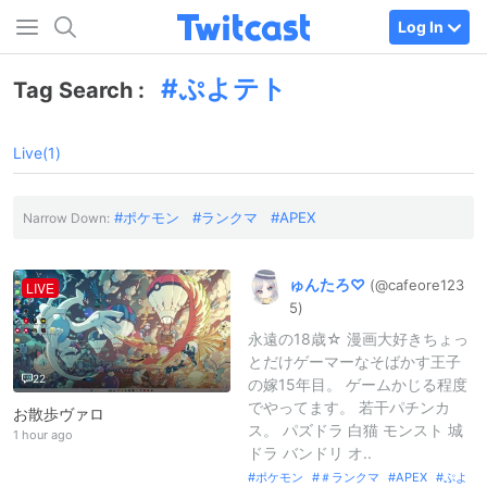
Log In
ぷよテト
Tag Search :
Live(1)
ポケモン
ランクマ
APEX
Narrow Down:
ゅんたろ♡
(@cafeore123
LIVE
5)
永遠の18歳☆ 漫画大好きちょっ
とだけゲーマーなそばかす王子
22
の嫁15年目。 ゲームかじる程度
でやってます。 若干パチンカ
お散歩ヴァロ
ス。 パズドラ 白猫 モンスト 城
1 hour ago
ドラ バンドリ オ..
ポケモン
＃ランクマ
APEX
ぷよ