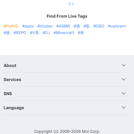
テト
Find From Live Tags
FullHD
apex
Vtuber
ASMR
酒
歌
DBD
valorant
猫
REPO
V系
DJ
Minecraft
車
About
Services
SNS
Language
Copyright (c) 2009-2026
Moi Corp.