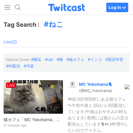
Log In
ねこ
Tag Search :
Live(2)
横浜
cat
猫
猫カフェ
インコ
英語学習
Narrow Down:
外配信
洋楽
MC
Yokohama🐈
LIVE
(@MC_
Yokohama)
神奈川区菅田町にある猫カフェ
🐾午前午後と2回から3回配信し
68
ています(午後はおやすみの時も
あります) 夜間には猫さんの定点
猫カフェ「MC Yokohama」です！猫ちゃん達を配信中♪
配信もしています🐈💤 MP増やし
21 minutes ago
たいのでアイテム..