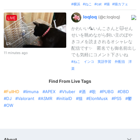
横浜
ねこ
cat
猫
猫カフェ
loqloq
(@c:
loqloq)
LIVE
かわいい🦜いんこさんと🐱せん
せいを眺めながら飼い主のぼや
きコメを読まされるオシャレな
0
配信です✨ 匿名でも御名前出し
11 minutes ago
でも気軽にコメント下さいね
ねこ インコ 英語学習 外配信 洋
楽
Find From Live Tags
FullHD
limuna
APEX
Vtuber
酒
歌
PUBG
DBD
DJ
Valorant
ASMR
initialD
猫
ElonMusk
PS5
鬱
OW
About