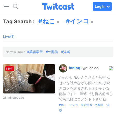
Log In
ねこ
インコ
Tag Search :
Live(1)
英語学習
外配信
洋楽
Narrow Down:
loqloq
(@c:
loqloq)
LIVE
かわいい🦜いんこさんと🐱せん
せいを眺めながら飼い主のぼや
きコメを読まされるオシャレな
0
配信です✨ 匿名でも御名前出し
28 minutes ago
でも気軽にコメント下さいね
ねこ インコ 英語学習 外配信 洋
楽