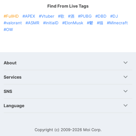
Find From Live Tags
FullHD
APEX
Vtuber
歌
酒
PUBG
DBD
DJ
valorant
ASMR
initialD
ElonMusk
鬱
猫
Minecraft
OW
About
Services
SNS
Language
Copyright (c) 2009-2026
Moi Corp.