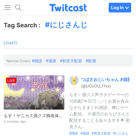
Log In
にじさんじ
Tag Search :
Live(1)
雑談
過疎
初見大歓迎
飲酒
Narrow Down:
つばさおじいちゃん👴🏻🍾
LIVE
(@UOxOU_
11xx)
もす！酒クズ声ヲタゲーマーの
108歳⋆͛👊🏻⋆͛( ◜︎◡︎◝︎ ) お酒を呑み
1
ながらきまぐれ雑談。稀にゲー
ム配信。 ６歳児のおちびさんと
もす！ヤニカス酒クズ御老体のきまぐれ枠(％・ω・％)
配信することもあります🍼🌟 初
2 minutes ago
見さん..
雑談
過疎
初見大歓迎
にじさん