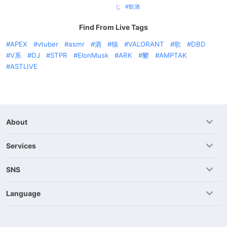
じ
飲酒
Find From Live Tags
APEX
vtuber
asmr
酒
猫
VALORANT
歌
DBD
V系
DJ
STPR
ElonMusk
ARK
鬱
AMPTAK
ASTLIVE
About
Services
SNS
Language