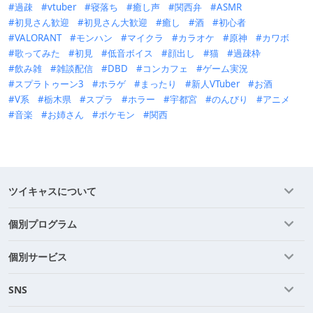
過疎
vtuber
寝落ち
癒し声
関西弁
ASMR
初見さん歓迎
初見さん大歓迎
癒し
酒
初心者
VALORANT
モンハン
マイクラ
カラオケ
原神
カワボ
歌ってみた
初見
低音ボイス
顔出し
猫
過疎枠
飲み雑
雑談配信
DBD
コンカフェ
ゲーム実況
スプラトゥーン3
ホラゲ
まったり
新人VTuber
お酒
V系
栃木県
スプラ
ホラー
宇都宮
のんびり
アニメ
音楽
お姉さん
ポケモン
関西
ツイキャスについて
個別プログラム
個別サービス
SNS