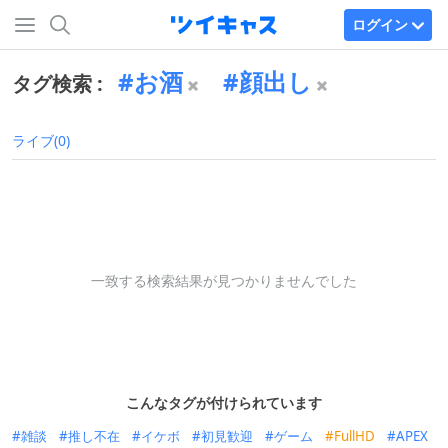
ログイン
お酒
顔出し
タグ検索 :
ライブ(0)
一致する検索結果が見つかりませんでした
こんなタグが付けられています
雑談
推し不在
イケボ
初見歓迎
ゲーム
FullHD
APEX