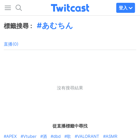
登入
あむちん
標籤搜尋 :
直播(0)
沒有搜尋結果
從直播標籤中尋找
APEX
Vtuber
酒
dbd
歌
VALORANT
ASMR