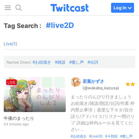
Log In
live2D
Tag Search :
Live(1)
お絵描き
雑談
癒し声
台詞
Narrow Down:
若葉かずさ
LIVE
(@wakaba_
kazusa)
まったりのんびり行きましょう
お絵描き/雑談/朗読/台詞/作業 枠
57
内禁止事項｜過度な下ネタ/自分
語り/アドバイス/リスナー間のリ
午後のまったり
プ 詳細は枠内ルールを見てくだ
54 minutes ago
さい ..
お絵描き
Live2D
＃雑談
癒し声