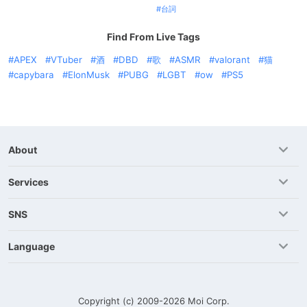
台詞
Find From Live Tags
APEX
VTuber
酒
DBD
歌
ASMR
valorant
猫
capybara
ElonMusk
PUBG
LGBT
ow
PS5
About
Services
SNS
Language
Copyright (c) 2009-2026
Moi Corp.