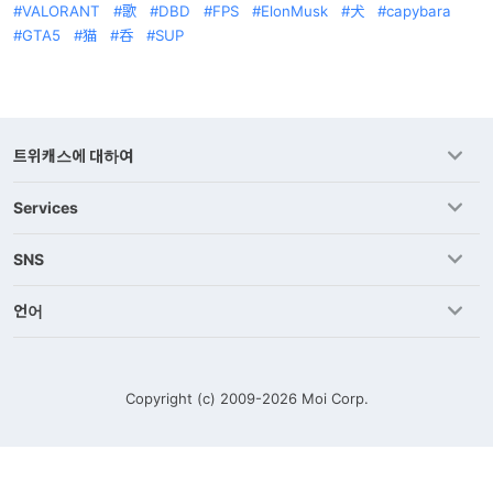
VALORANT
歌
DBD
FPS
ElonMusk
犬
capybara
GTA5
猫
呑
SUP
트위캐스에 대하여
Services
SNS
언어
Copyright (c) 2009-2026
Moi Corp.