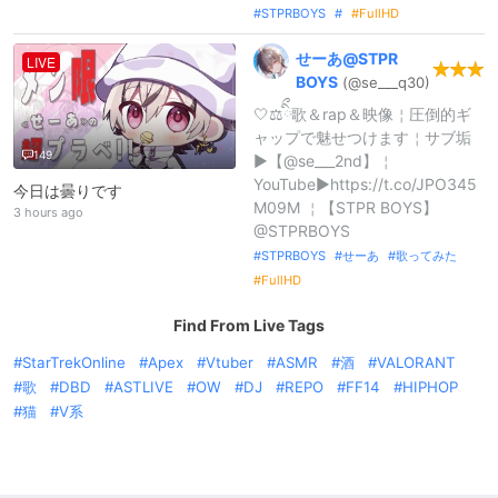
STPRBOYS
FullHD
せーあ@
STPR
LIVE
BOYS
(@se_
_
_
q30)
🤍⚖️ིྀ歌＆rap＆映像￤圧倒的ギ
ャップで魅せつけます￤サブ垢
149
▶︎【@se___2nd】￤
YouTube▶︎https://t.co/JPO345
今日は曇りです
M09M ￤【STPR BOYS】
3 hours ago
@STPRBOYS
STPRBOYS
せーあ
歌ってみた
FullHD
Find From Live Tags
StarTrekOnline
Apex
Vtuber
ASMR
酒
VALORANT
歌
DBD
ASTLIVE
OW
DJ
REPO
FF14
HIPHOP
猫
V系