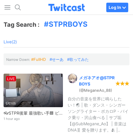
Log In
STPRBOYS
Tag Search :
Live(2)
FullHD
せーあ
歌ってみた
Narrow Down:
メガネアオ@
STPR
LIVE
BOYS
(@MeganeAo_
88)
自分の音楽を世界に鳴らした
2105
い！🌏 | 歌・ダンス・シンガー
ソングライター・ボカロP・バイ
👓STPR後輩 最強歌い手🟦 ピアノ雑談 START 110人超えたら歌 〔目標同接切りで即終了〕
ク乗り・沢山食べる | サブ垢
1 hour ago
【@SubMegane_Ao】 | 音楽は
DNA🧬 愛を贈ります。🫂 |..