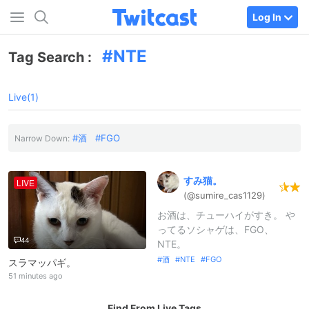
Log In
NTE
Tag Search :
Live(1)
酒
FGO
Narrow Down:
すみ猫。
LIVE
(@sumire_
cas1129)
お酒は、チューハイがすき。 や
ってるソシャゲは、FGO、
44
NTE。
酒
NTE
FGO
スラマッパギ。
51 minutes ago
Find From Live Tags