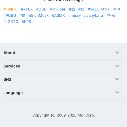
FullHD
APEX
DBD
VTuber
酒
歌
VALORANT
FX
PUBG
鬱
ElonMusk
ASMR
missy
capybara
V系
LGBTQ
FPS
About
Services
SNS
Language
Copyright (c) 2009-2026
Moi Corp.