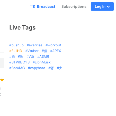
Broadcast
Subscriptions
Log In
Live Tags
pushup
exercise
workout
FullHD
Vtuber
猫
APEX
酒
歌
V系
ASMR
STPRBOYS
ElonMusk
BarAMC
capybara
鬱
犬
J
に