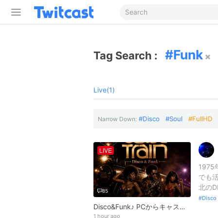
Funk
Tag Search :
Live(1)
Disco
Soul
FullHD
Narrow Down:
LIVE
197
でも活
北のD
85
Disco
Disco&Funk♪ PCからキャス配信中
1 hour ago