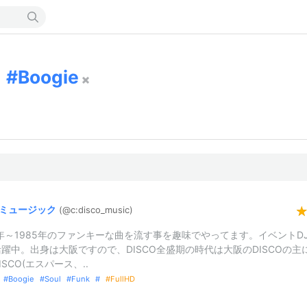
Boogie
ミュージック
(@c:
disco_
music)
5年～1985年のファンキーな曲を流す事を趣味でやってます。イベントD
躍中。出身は大阪ですので、DISCO全盛期の時代は大阪のDISCOの主
ISCO(エスパース、..
Boogie
Soul
Funk
FullHD