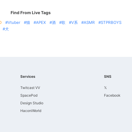
Find From Live Tags
D
Vtuber
猫
APEX
酒
歌
V系
ASMR
STPRBOYS
犬
Services
SNS
Twitcast VV
𝕏
SpacePod
Facebook
Design Studio
HaconiWorld