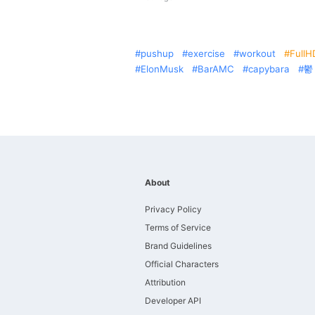
pushup
exercise
workout
FullH
ElonMusk
BarAMC
capybara
鬱
About
Privacy Policy
Terms of Service
Brand Guidelines
Official Characters
Attribution
Developer API