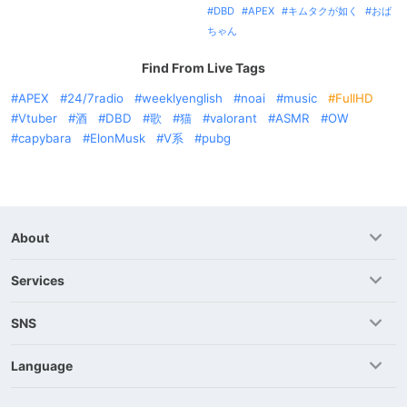
DBD
APEX
キムタクが如く
おば
ちゃん
Find From Live Tags
APEX
24/7radio
weeklyenglish
noai
music
FullHD
Vtuber
酒
DBD
歌
猫
valorant
ASMR
OW
capybara
ElonMusk
V系
pubg
About
Services
SNS
Language