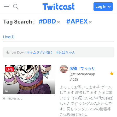
Log In
DBD
APEX
Tag Search :
Live(1)
キムタクが如く
おばちゃん
Narrow Down:
名物
てっちり
LIVE
(@c:
paraparapp
a123)
よろしくお願いします🙇 ゲーム
0
してます 雑談してます たまに歌
います その辺にいる50代のおば
6 minutes ago
ちゃんです シングルのおかんで
す。同じシングルママの情報等
ご伝授頂けると..