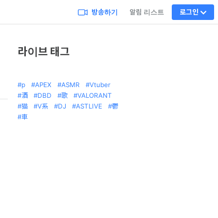
방송하기
알림 리스트
로그인
라이브 태그
p
APEX
ASMR
Vtuber
酒
DBD
歌
VALORANT
猫
V系
DJ
ASTLIVE
鬱
車