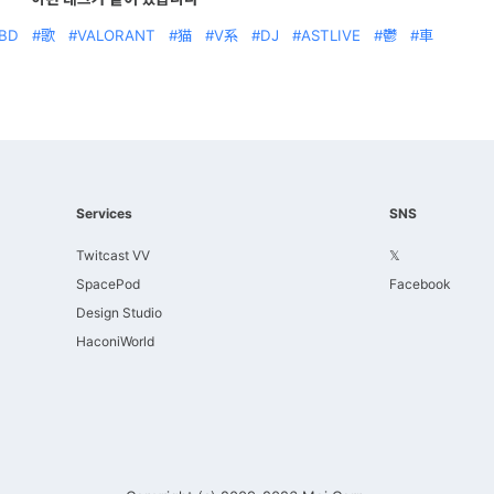
BD
歌
VALORANT
猫
V系
DJ
ASTLIVE
鬱
車
Services
SNS
Twitcast VV
𝕏
SpacePod
Facebook
Design Studio
HaconiWorld