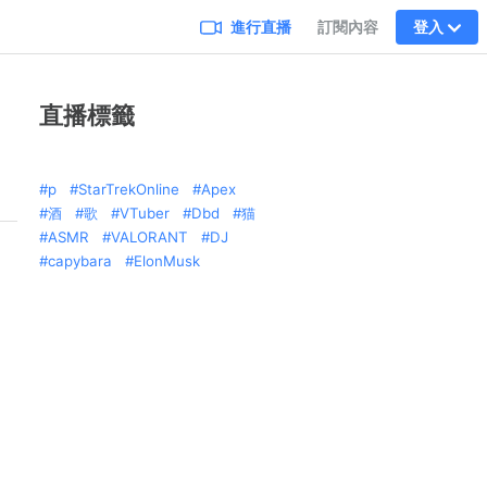
進行直播
訂閱內容
登入
直播標籤
p
StarTrekOnline
Apex
酒
歌
VTuber
Dbd
猫
ASMR
VALORANT
DJ
capybara
ElonMusk