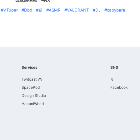
VTuber
Dbd
猫
ASMR
VALORANT
DJ
capybara
Services
SNS
Twitcast VV
𝕏
SpacePod
Facebook
Design Studio
HaconiWorld