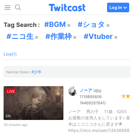
Log In
BGM
ショタ
Tag Search :
ニコ生
作業枠
Vtuber
Live(1)
少年
Narrow Down:
ノーア
(@g:
LIVE
1119895606
7446926764
1)
ノーア 男の子 11歳 IQ55
0
お屋敷の使用人をしています♪ 基
本はニコニコさんに居ます🌟
26 minutes ago
https://nico.ms/user/12436688