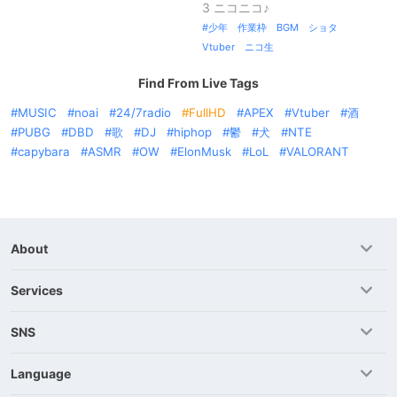
3 ニコニコ♪
少年 作業枠 BGM ショタ
Vtuber ニコ生
Find From Live Tags
MUSIC
noai
24/7radio
FullHD
APEX
Vtuber
酒
PUBG
DBD
歌
DJ
hiphop
鬱
犬
NTE
capybara
ASMR
OW
ElonMusk
LoL
VALORANT
About
Services
SNS
Language