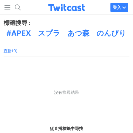
登入
標籤搜尋 :
APEX スプラ あつ森 のんびり
直播(0)
沒有搜尋結果
從直播標籤中尋找