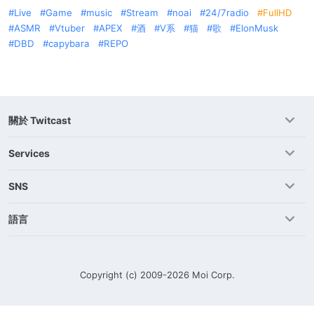
Live
Game
music
Stream
noai
24/7radio
FullHD
ASMR
Vtuber
APEX
酒
V系
猫
歌
ElonMusk
DBD
capybara
REPO
關於 Twitcast
Services
SNS
語言
Copyright (c) 2009-2026
Moi Corp.